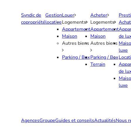
Aller
au
Syndic de
Gestion
Louer
Acheter
Prest
contenu
copropriété
locative
Logements
Logements
Achat
Appartement
Appartement
Appa
Maison
Maison
de lu
Autres biens
Autres biens
Maiso
luxe
Parking / Box
Parking / Box
Locat
Terrain
Appa
de lu
Maiso
luxe
Agences
Groupe
Guides et conseils
Actualités
Nous r
Contactez-nous