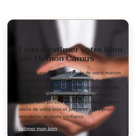
Faites estimer votre bien
par Hemon Camus
Obtenez une estimation fiable de votre maison
ou appartement grâce à l’expertise de nos
conseillers et à notre parfaite connaissance du
marché local. En quelques clics ou lors d’un
rendez-vous personnalisé, découvrez la valeur
réelle de votre bien et préparez votre projet
immobilier en toute confiance.
Estimer mon bien