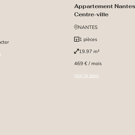
Appartement Nante
Centre-ville
NANTES
1 pièces
cter
19.97 m²
n
469 € / mois
Voir le bien