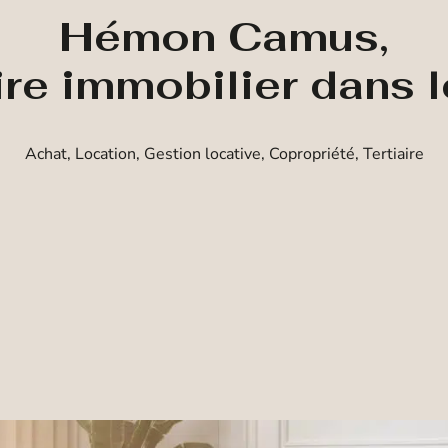
Hémon Camus,
ire immobilier dans 
Achat, Location, Gestion locative, Copropriété, Tertiaire
Achat
Location
Prestige
Estimation
Type de bien
Localisation
Budget maximum
Rechercher