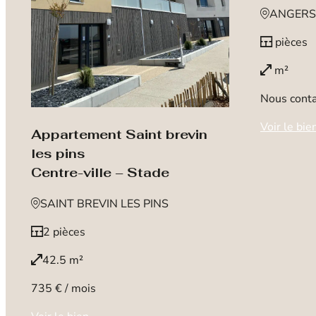
ANGERS
pièces
m²
Nous conta
Voir le bie
Appartement Saint brevin
les pins
Centre-ville – Stade
SAINT BREVIN LES PINS
2 pièces
42.5 m²
735 € / mois