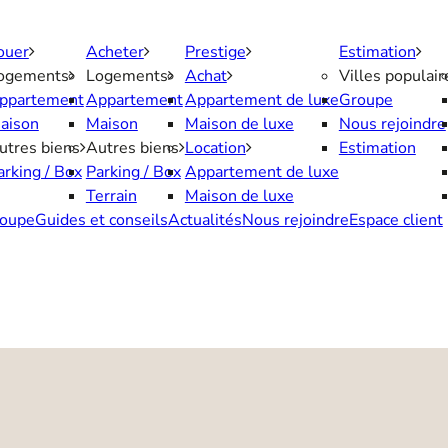
ouer
Acheter
Prestige
Estimation
ogements
Logements
Achat
Villes populair
ppartement
Appartement
Appartement de luxe
Groupe
aison
Maison
Maison de luxe
Nous rejoindre
utres biens
Autres biens
Location
Estimation
arking / Box
Parking / Box
Appartement de luxe
Terrain
Maison de luxe
oupe
Guides et conseils
Actualités
Nous rejoindre
Espace client