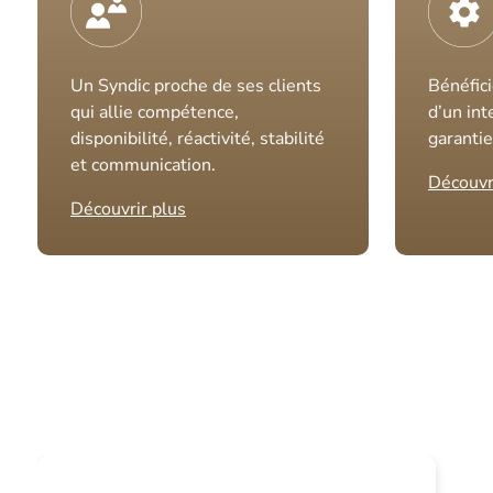
Un Syndic proche de ses clients
Bénéfici
qui allie compétence,
d’un int
disponibilité, réactivité, stabilité
garantie
et communication.
Découvr
Découvrir plus