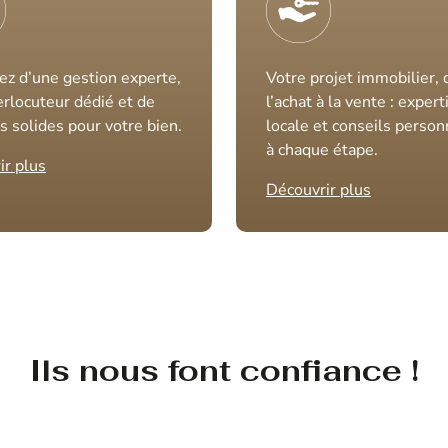
ez d’une gestion experte,
Votre projet immobilier, 
erlocuteur dédié et de
l’achat à la vente : expert
s solides pour votre bien.
locale et conseils person
à chaque étape.
ir plus
Découvrir plus
Ils nous font confiance !