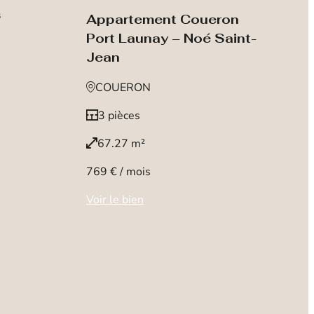
s
Appartement Coueron
Port Launay – Noé Saint-
Jean
COUERON
3 pièces
67.27 m²
769 € / mois
Voir le bien