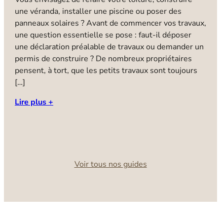
p
une véranda, installer une piscine ou poser des
b
panneaux solaires ? Avant de commencer vos travaux,
N
une question essentielle se pose : faut-il déposer
i
une déclaration préalable de travaux ou demander un
a
permis de construire ? De nombreux propriétaires
b
pensent, à tort, que les petits travaux sont toujours
l
[…]
i
Lire plus +
d
u
C
L
Voir tous nos guides