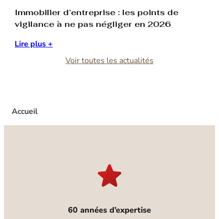
Cette approche intégrée permet aux clients de
Immobilier d’entreprise : les points de
bénéficier d’un interlocuteur unique pour la gestion, la
vigilance à ne pas négliger en 2026
valorisation et la sécurisation de leur patrimoine
immobilier.
Lire plus +
Voir toutes les actualités
Des activités récurrentes et un portefeuille solide
Le modèle économique du groupe repose sur des
activités récurrentes et diversifiées, garantissant
stabilité et pérennité.
Accueil
60 années d’expertise