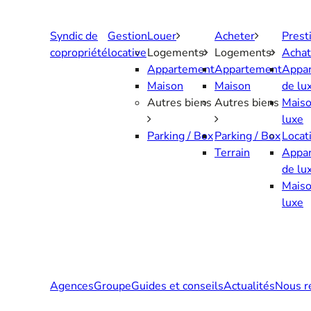
Aller
au
Syndic de
Gestion
Louer
Acheter
Prest
contenu
copropriété
locative
Logements
Logements
Achat
Appartement
Appartement
Appa
Maison
Maison
de lu
Autres biens
Autres biens
Maiso
luxe
Parking / Box
Parking / Box
Locat
Terrain
Appa
de lu
Maiso
luxe
Agences
Groupe
Guides et conseils
Actualités
Nous r
Contactez-nous