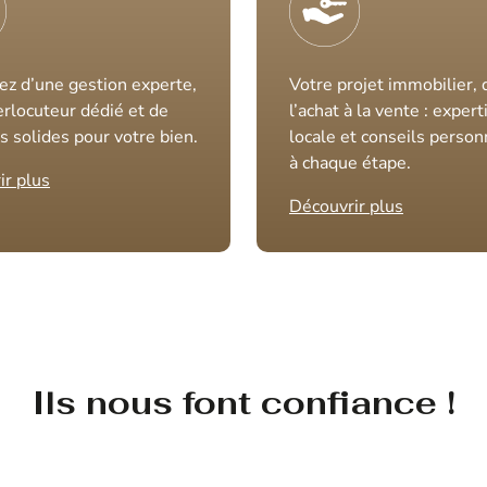
ez d’une gestion experte,
Votre projet immobilier, 
erlocuteur dédié et de
l’achat à la vente : expert
s solides pour votre bien.
locale et conseils person
à chaque étape.
ir plus
Découvrir plus
Ils nous font confiance !