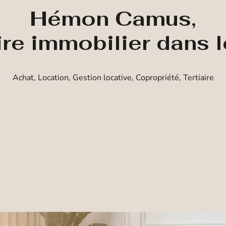
Hémon Camus,
ire immobilier dans 
Achat, Location, Gestion locative, Copropriété, Tertiaire
Achat
Location
Prestige
Estimation
Type de bien
Localisation
Budget maximum
Rechercher