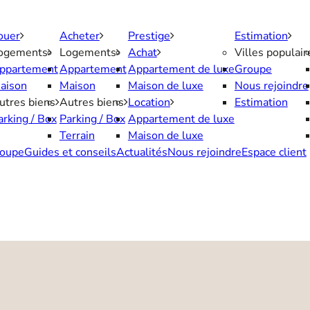
ouer
Acheter
Prestige
Estimation
ogements
Logements
Achat
Villes populair
ppartement
Appartement
Appartement de luxe
Groupe
aison
Maison
Maison de luxe
Nous rejoindre
utres biens
Autres biens
Location
Estimation
arking / Box
Parking / Box
Appartement de luxe
Terrain
Maison de luxe
oupe
Guides et conseils
Actualités
Nous rejoindre
Espace client