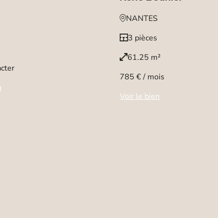
NANTES
3 pièces
61.25 m²
cter
785 € / mois
n
Voir le bien