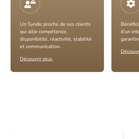
Un Syndic proche de ses clients
Bénéfici
qui allie compétence,
d’un int
disponibilité, réactivité, stabilité
garantie
et communication.
Découvr
Découvrir plus