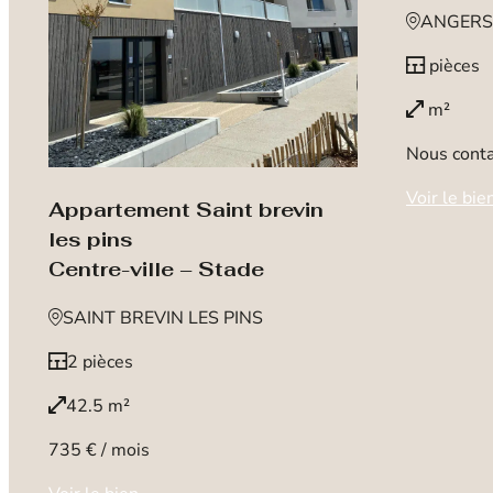
ANGERS
pièces
m²
Nous conta
Voir le bie
Appartement Saint brevin
les pins
Centre-ville – Stade
SAINT BREVIN LES PINS
2 pièces
42.5 m²
735 € / mois