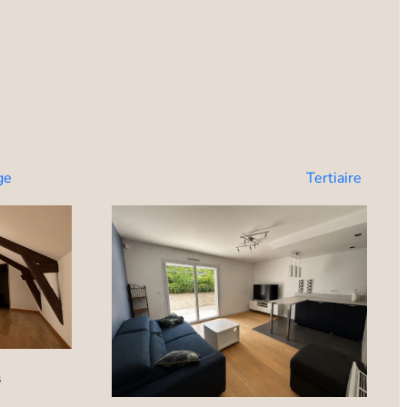
ge
Tertiaire
s