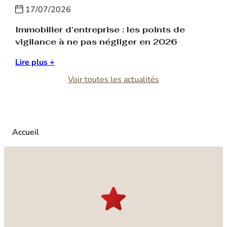
activité certifiée ORIAS.
17/07/2026
Cette approche intégrée permet aux clients de
Immobilier d’entreprise : les points de
bénéficier d’un interlocuteur unique pour la gestion, la
vigilance à ne pas négliger en 2026
valorisation et la sécurisation de leur patrimoine
immobilier.
Lire plus +
Voir toutes les actualités
Des activités récurrentes et un portefeuille solide
Le modèle économique du groupe repose sur des
activités récurrentes et diversifiées, garantissant
stabilité et pérennité.
Accueil