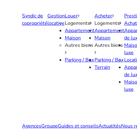
Aller
au
Syndic de
Gestion
Louer
Acheter
Prest
contenu
copropriété
locative
Logements
Logements
Achat
Appartement
Appartement
Appa
Maison
Maison
de lu
Autres biens
Autres biens
Maiso
luxe
Parking / Box
Parking / Box
Locat
Terrain
Appa
de lu
Maiso
luxe
Agences
Groupe
Guides et conseils
Actualités
Nous r
Contactez-nous