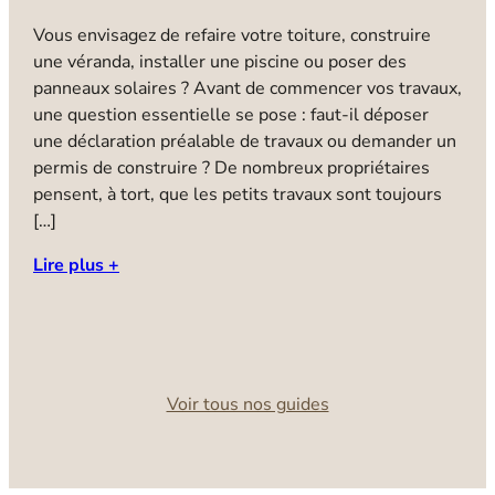
G
Vous envisagez de refaire votre toiture, construire
p
une véranda, installer une piscine ou poser des
b
panneaux solaires ? Avant de commencer vos travaux,
N
une question essentielle se pose : faut-il déposer
i
une déclaration préalable de travaux ou demander un
a
permis de construire ? De nombreux propriétaires
b
pensent, à tort, que les petits travaux sont toujours
l
[…]
i
Lire plus +
d
u
C
L
Voir tous nos guides