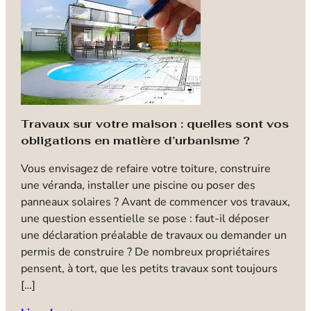
Travaux sur votre maison : quelles sont vos
obligations en matière d’urbanisme ?
G
Vous envisagez de refaire votre toiture, construire
p
une véranda, installer une piscine ou poser des
b
panneaux solaires ? Avant de commencer vos travaux,
N
une question essentielle se pose : faut-il déposer
i
une déclaration préalable de travaux ou demander un
a
permis de construire ? De nombreux propriétaires
b
pensent, à tort, que les petits travaux sont toujours
l
[…]
i