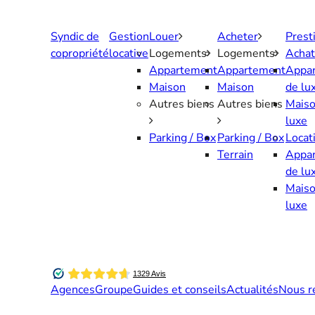
Aller
au
Syndic de
Gestion
Louer
Acheter
Prest
contenu
copropriété
locative
Logements
Logements
Achat
Appartement
Appartement
Appa
Maison
Maison
de lu
Autres biens
Autres biens
Maiso
luxe
Parking / Box
Parking / Box
Locat
Terrain
Appa
de lu
Maiso
luxe
Agences
Groupe
Guides et conseils
Actualités
Nous r
Contactez-nous