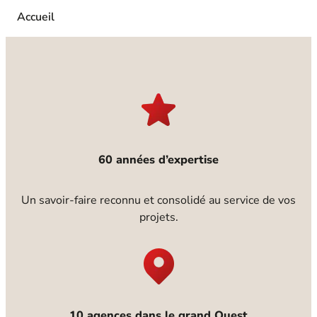
stabilité et pérennité.
Accueil
60 années d’expertise
Un savoir-faire reconnu et consolidé au service de vos
projets.
10 agences dans le grand Ouest