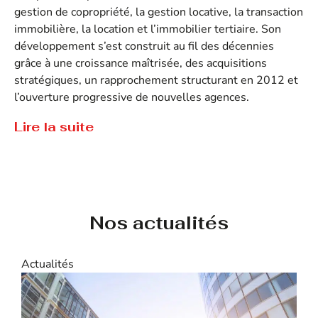
gestion de copropriété, la gestion locative, la transaction
immobilière, la location et l’immobilier tertiaire. Son
développement s’est construit au fil des décennies
grâce à une croissance maîtrisée, des acquisitions
stratégiques, un rapprochement structurant en 2012 et
l’ouverture progressive de nouvelles agences.
Lire la suite
Aujourd’hui, Hémon Camus s’appuie sur un réseau de
Tout savoir sur Hémon Camus
10 agences immobilières et bénéficie d’un fort ancrage
territorial sur la façade Ouest de la France.
Historiquement implanté en Loire-Atlantique, le groupe
est également présent à Rennes, Angers et La
Nos actualités
Rochelle, lui permettant d’accompagner propriétaires,
copropriétaires, investisseurs et entreprises sur
l’ensemble de leurs projets immobiliers.
Actualités
A
Une offre complète de services immobiliers