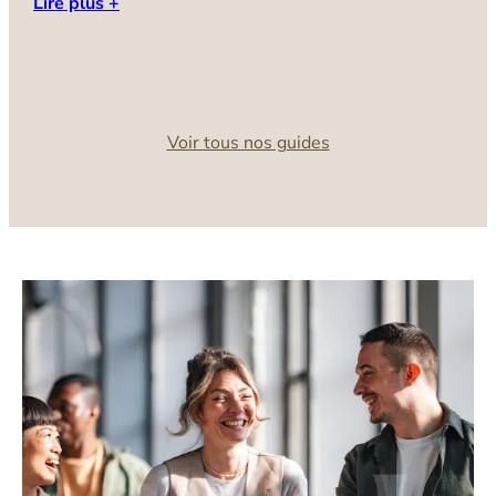
Lire plus +
d
u
C
L
Voir tous nos guides