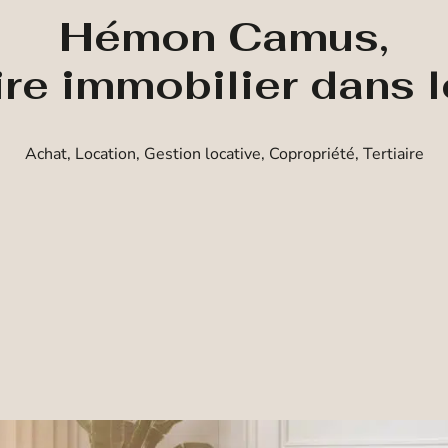
Hémon Camus,
ire immobilier dans 
Achat, Location, Gestion locative, Copropriété, Tertiaire
Achat
Location
Prestige
Estimation
Type de bien
Localisation
Budget maximum
Rechercher