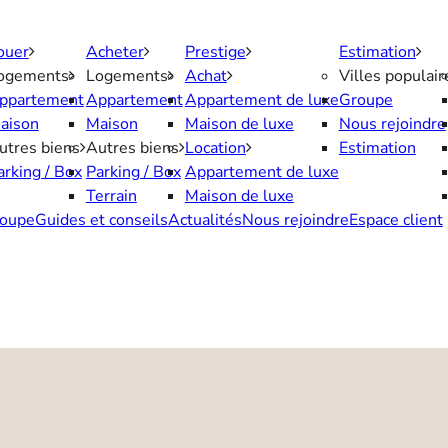
ouer
Acheter
Prestige
Estimation
ogements
Logements
Achat
Villes populair
ppartement
Appartement
Appartement de luxe
Groupe
aison
Maison
Maison de luxe
Nous rejoindre
utres biens
Autres biens
Location
Estimation
arking / Box
Parking / Box
Appartement de luxe
Terrain
Maison de luxe
oupe
Guides et conseils
Actualités
Nous rejoindre
Espace client