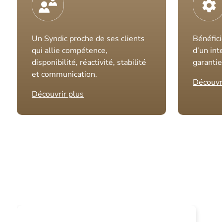
Un Syndic proche de ses clients
Bénéfici
qui allie compétence,
d’un int
disponibilité, réactivité, stabilité
garantie
et communication.
Découvr
Découvrir plus