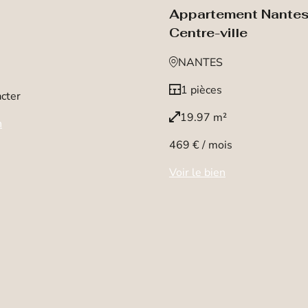
Appartement Nante
Centre-ville
NANTES
1 pièces
cter
19.97 m²
n
469 € / mois
Voir le bien