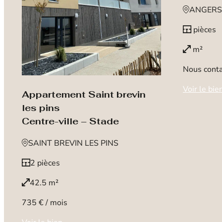
ANGERS
pièces
m²
Nous conta
Voir le bie
Appartement Saint brevin
les pins
Centre-ville – Stade
SAINT BREVIN LES PINS
2 pièces
42.5 m²
735 € / mois