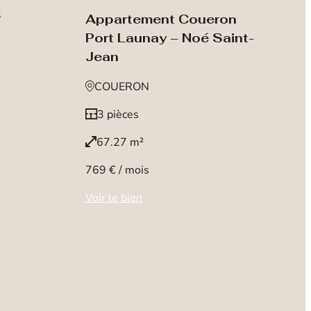
s
Appartement Coueron
Port Launay – Noé Saint-
Jean
COUERON
3 pièces
67.27 m²
769 € / mois
Voir le bien