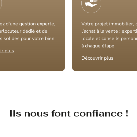
ez d’une gestion experte,
Votre projet immobilier, 
erlocuteur dédié et de
l’achat à la vente : expert
s solides pour votre bien.
locale et conseils person
à chaque étape.
ir plus
Découvrir plus
Ils nous font confiance !