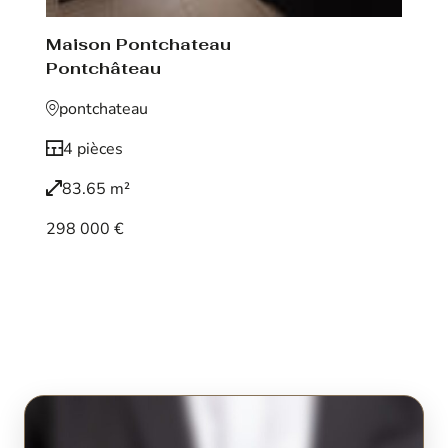
Maison Pontchateau
Pontchâteau
pontchateau
4 pièces
83.65 m²
298 000 €
Voir le bien