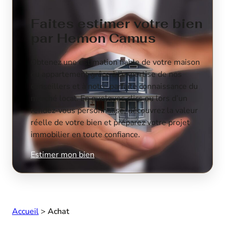
Faites estimer votre bien
par Hemon Camus
Obtenez une estimation fiable de votre maison
ou appartement grâce à l’expertise de nos
conseillers et à notre parfaite connaissance du
marché local. En quelques clics ou lors d’un
rendez-vous personnalisé, découvrez la valeur
réelle de votre bien et préparez votre projet
immobilier en toute confiance.
Estimer mon bien
Accueil
>
Achat