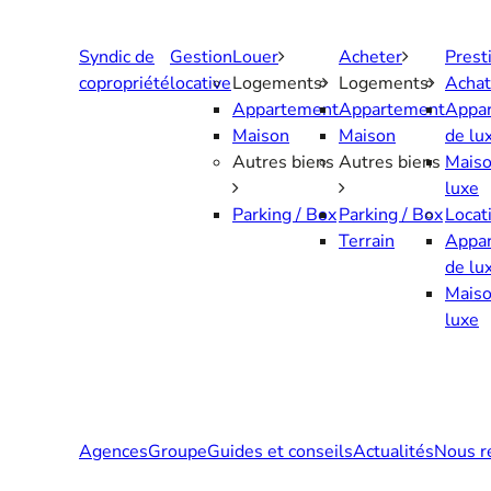
Aller
au
Syndic de
Gestion
Louer
Acheter
Prest
contenu
copropriété
locative
Logements
Logements
Achat
Appartement
Appartement
Appa
Maison
Maison
de lu
Autres biens
Autres biens
Maiso
luxe
Parking / Box
Parking / Box
Locat
Terrain
Appa
de lu
Maiso
luxe
Agences
Groupe
Guides et conseils
Actualités
Nous r
Contactez-nous