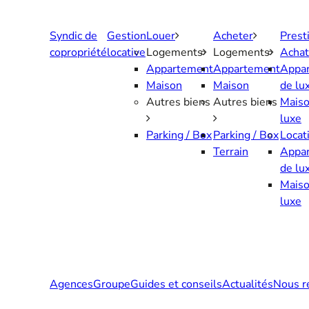
Aller
au
Syndic de
Gestion
Louer
Acheter
Prest
contenu
copropriété
locative
Logements
Logements
Achat
Appartement
Appartement
Appa
Maison
Maison
de lu
Autres biens
Autres biens
Maiso
luxe
Parking / Box
Parking / Box
Locat
Terrain
Appa
de lu
Maiso
luxe
Agences
Groupe
Guides et conseils
Actualités
Nous r
Contactez-nous