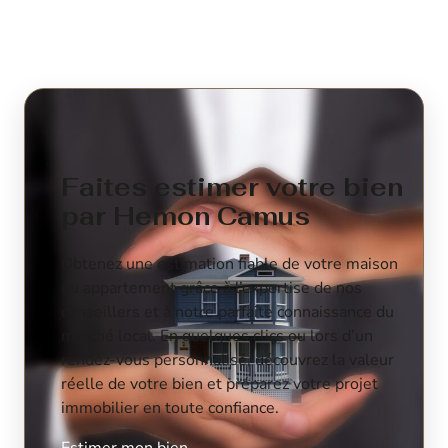
Faites estimer votre bien
par Hemon Camus
Obtenez une estimation fiable de votre maison
ou appartement grâce à l’expertise de nos
conseillers et à notre parfaite connaissance du
marché local. En quelques clics ou lors d’un
rendez-vous personnalisé, découvrez la valeur
réelle de votre bien et préparez votre projet
immobilier en toute confiance.
Estimer mon bien