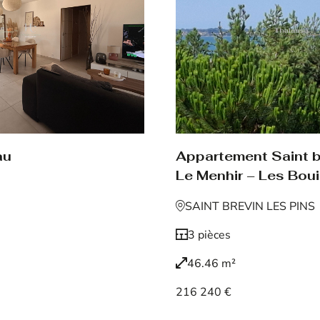
au
Appartement Saint br
Le Menhir – Les Boui
SAINT BREVIN LES PINS
3 pièces
46.46 m²
216 240 €