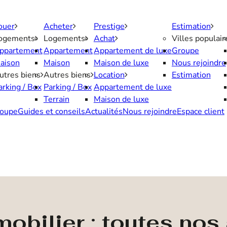
ouer
Acheter
Prestige
Estimation
ogements
Logements
Achat
Villes populair
ppartement
Appartement
Appartement de luxe
Groupe
aison
Maison
Maison de luxe
Nous rejoindre
utres biens
Autres biens
Location
Estimation
arking / Box
Parking / Box
Appartement de luxe
Terrain
Maison de luxe
oupe
Guides et conseils
Actualités
Nous rejoindre
Espace client
obilier : toutes no