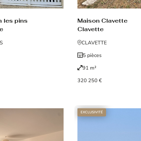
 les pins
Maison Clavette
de
Clavette
NS
CLAVETTE
5 pièces
91 m²
320 250 €
Voir le bien
EXCLUSIVITÉ