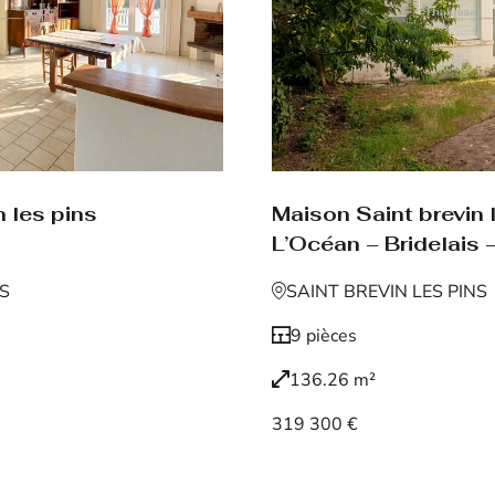
 les pins
Maison Saint brevin 
L’Océan – Bridelais –
NS
SAINT BREVIN LES PINS
9 pièces
136.26 m²
319 300 €
Voir le bien