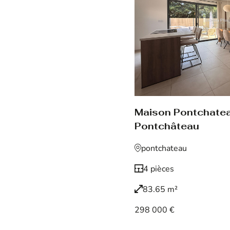
Maison Pontchate
Pontchâteau
pontchateau
4 pièces
83.65 m²
298 000 €