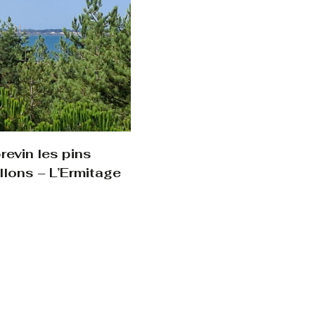
evin les pins
llons – L’Ermitage