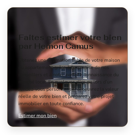
Faites estimer votre bien
par Hemon Camus
Obtenez une estimation fiable de votre maison
ou appartement grâce à l’expertise de nos
conseillers et à notre parfaite connaissance du
marché local. En quelques clics ou lors d’un
rendez-vous personnalisé, découvrez la valeur
réelle de votre bien et préparez votre projet
immobilier en toute confiance.
Estimer mon bien