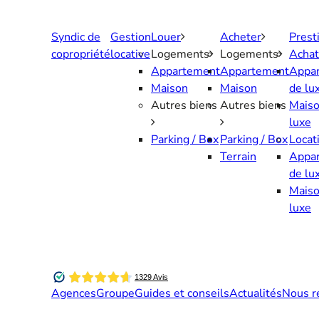
Aller
au
Syndic de
Gestion
Louer
Acheter
Prest
contenu
copropriété
locative
Logements
Logements
Achat
Appartement
Appartement
Appa
Maison
Maison
de lu
Autres biens
Autres biens
Maiso
luxe
Parking / Box
Parking / Box
Locat
Terrain
Appa
de lu
Maiso
luxe
Agences
Groupe
Guides et conseils
Actualités
Nous r
Contactez-nous