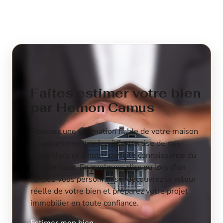
Faites estimer votre bien
par Hemon Camus
Obtenez une estimation fiable de votre maison
ou appartement grâce à l’expertise de nos
conseillers et à notre parfaite connaissance du
marché local. En quelques clics ou lors d’un
rendez-vous personnalisé, découvrez la valeur
réelle de votre bien et préparez votre projet
immobilier en toute confiance.
Estimer mon bien