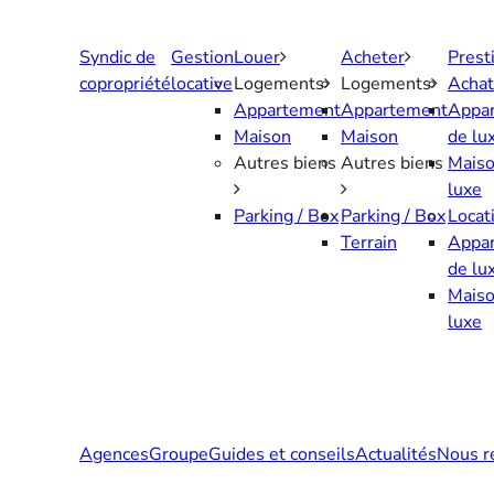
Aller
au
Syndic de
Gestion
Louer
Acheter
Prest
contenu
copropriété
locative
Logements
Logements
Achat
Appartement
Appartement
Appa
Maison
Maison
de lu
Autres biens
Autres biens
Maiso
luxe
Parking / Box
Parking / Box
Locat
Terrain
Appa
de lu
Maiso
luxe
Agences
Groupe
Guides et conseils
Actualités
Nous r
Contactez-nous