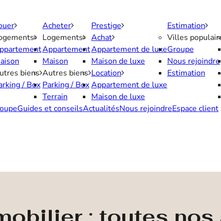
ouer
Acheter
Prestige
Estimation
ogements
Logements
Achat
Villes populair
ppartement
Appartement
Appartement de luxe
Groupe
aison
Maison
Maison de luxe
Nous rejoindre
utres biens
Autres biens
Location
Estimation
arking / Box
Parking / Box
Appartement de luxe
Terrain
Maison de luxe
oupe
Guides et conseils
Actualités
Nous rejoindre
Espace client
obilier : toutes no