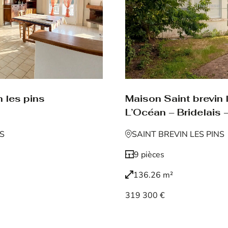
 les pins
Maison Saint brevin 
L’Océan – Bridelais –
NS
SAINT BREVIN LES PINS
9 pièces
136.26 m²
319 300 €
Voir le bien