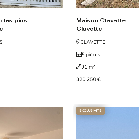
 les pins
Maison Clavette
de
Clavette
NS
CLAVETTE
5 pièces
91 m²
320 250 €
Voir le bien
EXCLUSIVITÉ