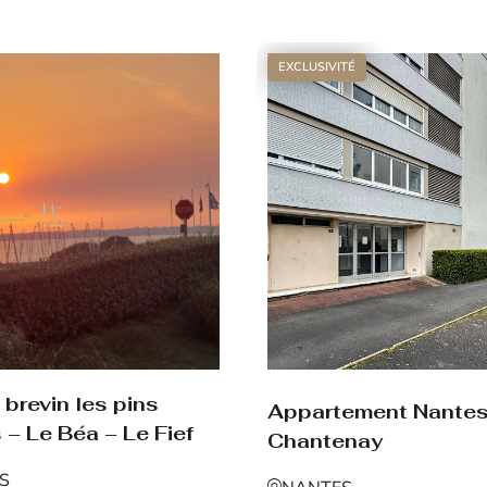
Voir le bien
EXCLUSIVITÉ
brevin les pins
Appartement Nante
 – Le Béa – Le Fief
Chantenay
NS