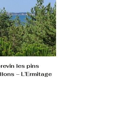
evin les pins
llons – L’Ermitage