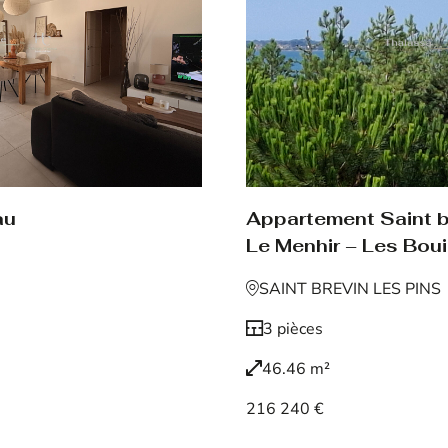
au
Appartement Saint br
Le Menhir – Les Boui
SAINT BREVIN LES PINS
3 pièces
46.46 m²
216 240 €