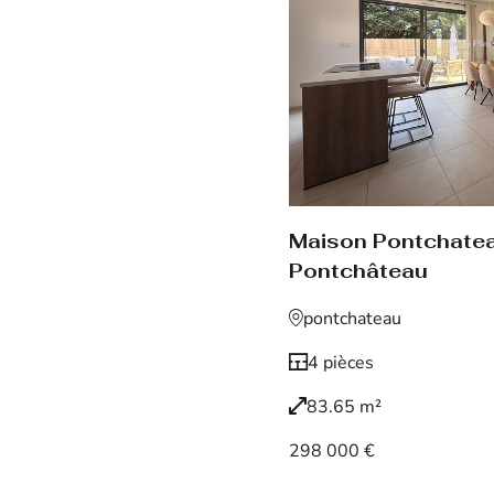
Maison Pontchate
Pontchâteau
pontchateau
4 pièces
83.65 m²
298 000 €