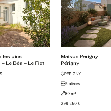
Maison Perigny
 les pins
Périgny
 – Le Béa – Le Fief
PERIGNY
NS
5 pièces
80 m²
299 250 €