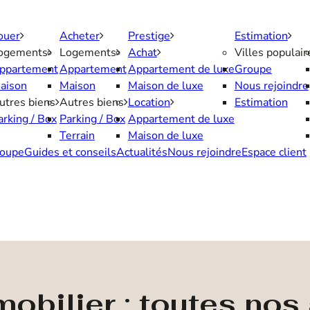
ouer
Acheter
Prestige
Estimation
ogements
Logements
Achat
Villes populair
ppartement
Appartement
Appartement de luxe
Groupe
aison
Maison
Maison de luxe
Nous rejoindre
utres biens
Autres biens
Location
Estimation
arking / Box
Parking / Box
Appartement de luxe
Terrain
Maison de luxe
oupe
Guides et conseils
Actualités
Nous rejoindre
Espace client
obilier : toutes no