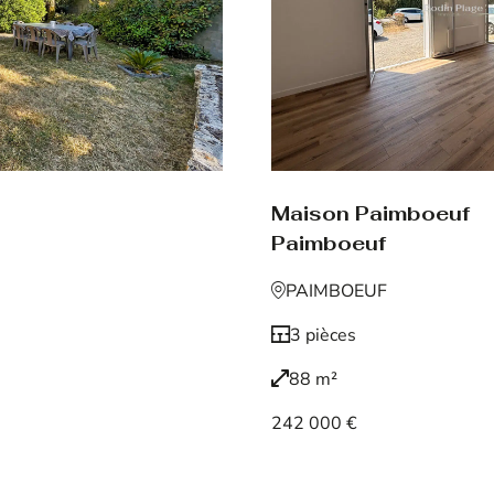
Maison Paimboeuf
Paimboeuf
PAIMBOEUF
3 pièces
88 m²
242 000 €
Voir le bien