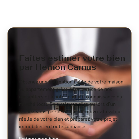
Faites estimer votre bien
par Hemon Camus
Obtenez une estimation fiable de votre maison
ou appartement grâce à l’expertise de nos
conseillers et à notre parfaite connaissance du
marché local. En quelques clics ou lors d’un
rendez-vous personnalisé, découvrez la valeur
réelle de votre bien et préparez votre projet
immobilier en toute confiance.
Estimer mon bien