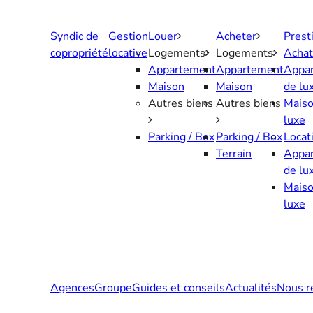
Aller
au
Syndic de
Gestion
Louer
Acheter
Prest
contenu
copropriété
locative
Logements
Logements
Achat
Appartement
Appartement
Appa
Maison
Maison
de lu
Autres biens
Autres biens
Maiso
luxe
Parking / Box
Parking / Box
Locat
Terrain
Appa
de lu
Maiso
luxe
Agences
Groupe
Guides et conseils
Actualités
Nous r
Contactez-nous