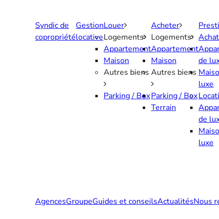
Aller
au
Syndic de
Gestion
Louer
Acheter
Prest
contenu
copropriété
locative
Logements
Logements
Achat
Appartement
Appartement
Appa
Maison
Maison
de lu
Autres biens
Autres biens
Maiso
luxe
Parking / Box
Parking / Box
Locat
Terrain
Appa
de lu
Maiso
luxe
Agences
Groupe
Guides et conseils
Actualités
Nous r
Contactez-nous