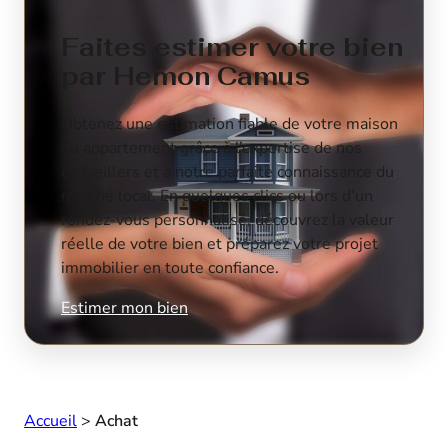
Faites estimer votre bien
par Hemon Camus
Obtenez une estimation fiable de votre maison
ou appartement grâce à l’expertise de nos
conseillers et à notre parfaite connaissance du
marché local. En quelques clics ou lors d’un
rendez-vous personnalisé, découvrez la valeur
réelle de votre bien et préparez votre projet
immobilier en toute confiance.
Estimer mon bien
Accueil
>
Achat