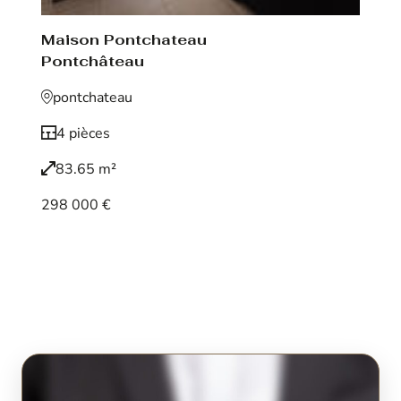
Maison Pontchateau
Pontchâteau
pontchateau
4 pièces
83.65 m²
298 000 €
Voir le bien