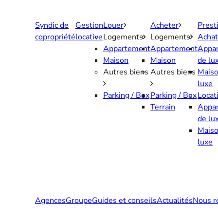
Aller
au
Syndic de
Gestion
Louer
Acheter
Prest
contenu
copropriété
locative
Logements
Logements
Achat
Appartement
Appartement
Appa
Maison
Maison
de lu
Autres biens
Autres biens
Maiso
luxe
Parking / Box
Parking / Box
Locat
Terrain
Appa
de lu
Maiso
luxe
Agences
Groupe
Guides et conseils
Actualités
Nous r
Contactez-nous