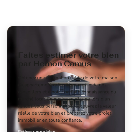
Faites estimer votre bien
par Hemon Camus
Obtenez une estimation fiable de votre maison
ou appartement grâce à l’expertise de nos
conseillers et à notre parfaite connaissance du
marché local. En quelques clics ou lors d’un
rendez-vous personnalisé, découvrez la valeur
réelle de votre bien et préparez votre projet
immobilier en toute confiance.
Estimer mon bien