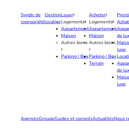
Aller
au
Syndic de
Gestion
Louer
Acheter
Prest
contenu
copropriété
locative
Logements
Logements
Achat
Appartement
Appartement
Appa
Maison
Maison
de lu
Autres biens
Autres biens
Maiso
luxe
Parking / Box
Parking / Box
Locat
Terrain
Appa
de lu
Maiso
luxe
Agences
Groupe
Guides et conseils
Actualités
Nous r
Contactez-nous