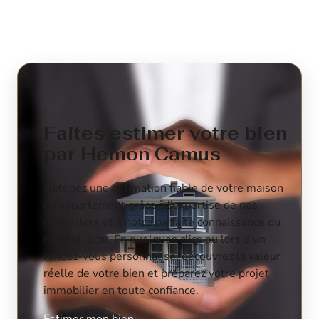
Faites estimer votre bien
par Hemon Camus
Obtenez une estimation fiable de votre maison
ou appartement grâce à l’expertise de nos
conseillers et à notre parfaite connaissance du
marché local. En quelques clics ou lors d’un
rendez-vous personnalisé, découvrez la valeur
réelle de votre bien et préparez votre projet
immobilier en toute confiance.
Estimer mon bien