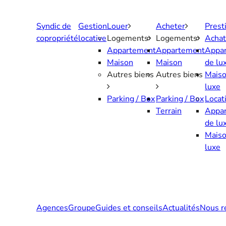
Aller
au
Syndic de
Gestion
Louer
Acheter
Prest
contenu
copropriété
locative
Logements
Logements
Achat
Appartement
Appartement
Appa
Maison
Maison
de lu
Autres biens
Autres biens
Maiso
luxe
Parking / Box
Parking / Box
Locat
Terrain
Appa
de lu
Maiso
luxe
Agences
Groupe
Guides et conseils
Actualités
Nous r
Contactez-nous