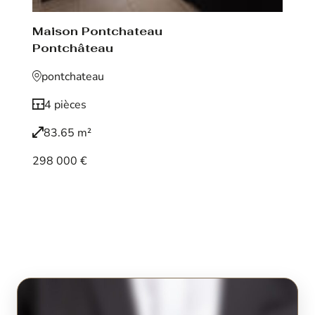
Maison Pontchateau
Pontchâteau
pontchateau
4 pièces
83.65 m²
298 000 €
Voir le bien