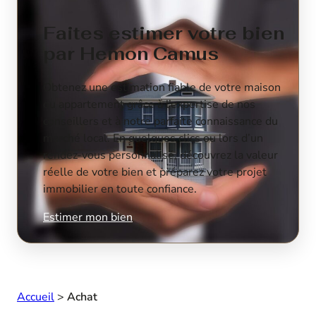
Faites estimer votre bien
par Hemon Camus
Obtenez une estimation fiable de votre maison
ou appartement grâce à l’expertise de nos
conseillers et à notre parfaite connaissance du
marché local. En quelques clics ou lors d’un
rendez-vous personnalisé, découvrez la valeur
réelle de votre bien et préparez votre projet
immobilier en toute confiance.
Estimer mon bien
Accueil
>
Achat