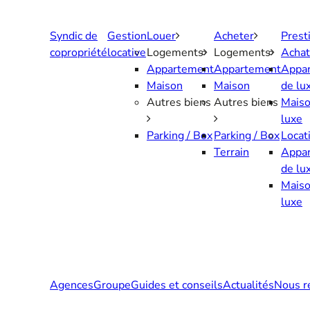
Aller
au
Syndic de
Gestion
Louer
Acheter
Prest
contenu
copropriété
locative
Logements
Logements
Achat
Appartement
Appartement
Appa
Maison
Maison
de lu
Autres biens
Autres biens
Maiso
luxe
Parking / Box
Parking / Box
Locat
Terrain
Appa
de lu
Maiso
luxe
Agences
Groupe
Guides et conseils
Actualités
Nous r
Contactez-nous