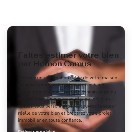
Faites estimer votre bien
par Hemon Camus
Obtenez une estimation fiable de votre maison
ou appartement grâce à l’expertise de nos
conseillers et à notre parfaite connaissance du
marché local. En quelques clics ou lors d’un
rendez-vous personnalisé, découvrez la valeur
réelle de votre bien et préparez votre projet
immobilier en toute confiance.
Estimer mon bien