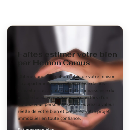
Faites estimer votre bien
par Hemon Camus
Obtenez une estimation fiable de votre maison
ou appartement grâce à l’expertise de nos
conseillers et à notre parfaite connaissance du
marché local. En quelques clics ou lors d’un
rendez-vous personnalisé, découvrez la valeur
réelle de votre bien et préparez votre projet
immobilier en toute confiance.
Estimer mon bien