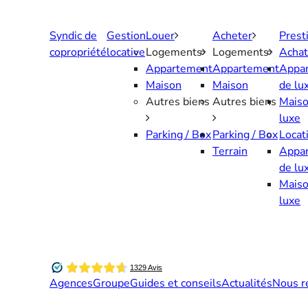
Aller
au
Syndic de
Gestion
Louer
Acheter
Prest
contenu
copropriété
locative
Logements
Logements
Achat
Appartement
Appartement
Appa
Maison
Maison
de lu
Autres biens
Autres biens
Maiso
luxe
Parking / Box
Parking / Box
Locat
Terrain
Appa
de lu
Maiso
luxe
Agences
Groupe
Guides et conseils
Actualités
Nous r
Contactez-nous