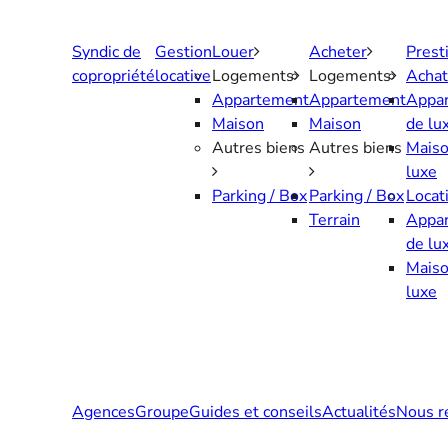
Aller
au
Syndic de
Gestion
Louer
Acheter
Prest
contenu
copropriété
locative
Logements
Logements
Achat
Appartement
Appartement
Appa
Maison
Maison
de lu
Autres biens
Autres biens
Maiso
luxe
Parking / Box
Parking / Box
Locat
Terrain
Appa
de lu
Maiso
luxe
Agences
Groupe
Guides et conseils
Actualités
Nous r
Contactez-nous