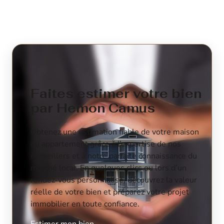
Faites estimer votre bien
par Hemon Camus
Obtenez une estimation fiable de votre maison
ou appartement grâce à l’expertise de nos
conseillers et à notre parfaite connaissance du
marché local. En quelques clics ou lors d’un
rendez-vous personnalisé, découvrez la valeur
réelle de votre bien et préparez votre projet
immobilier en toute confiance.
Estimer mon bien