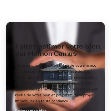
Faites estimer votre bien
par Hemon Camus
Obtenez une estimation fiable de votre maison
ou appartement grâce à l’expertise de nos
conseillers et à notre parfaite connaissance du
marché local. En quelques clics ou lors d’un
rendez-vous personnalisé, découvrez la valeur
réelle de votre bien et préparez votre projet
immobilier en toute confiance.
Estimer mon bien