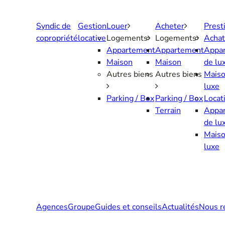
Aller
au
Syndic de
Gestion
Louer
Acheter
Prest
contenu
copropriété
locative
Logements
Logements
Achat
Appartement
Appartement
Appa
Maison
Maison
de lu
Autres biens
Autres biens
Maiso
luxe
Parking / Box
Parking / Box
Locat
Terrain
Appa
de lu
Maiso
luxe
Agences
Groupe
Guides et conseils
Actualités
Nous r
Contactez-nous