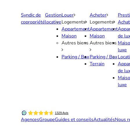
Aller
au
Syndic de
Gestion
Louer
Acheter
Prest
contenu
copropriété
locative
Logements
Logements
Achat
Appartement
Appartement
Appa
Maison
Maison
de lu
Autres biens
Autres biens
Maiso
luxe
Parking / Box
Parking / Box
Locat
Terrain
Appa
de lu
Maiso
luxe
Agences
Groupe
Guides et conseils
Actualités
Nous r
Contactez-nous