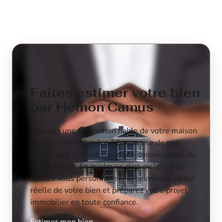
Faites estimer votre bien
par Hemon Camus
Obtenez une estimation fiable de votre maison
ou appartement grâce à l’expertise de nos
conseillers et à notre parfaite connaissance du
marché local. En quelques clics ou lors d’un
rendez-vous personnalisé, découvrez la valeur
réelle de votre bien et préparez votre projet
immobilier en toute confiance.
Estimer mon bien