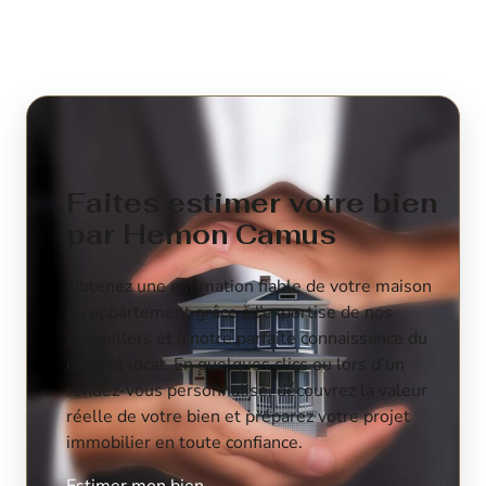
Faites estimer votre bien
par Hemon Camus
Obtenez une estimation fiable de votre maison
ou appartement grâce à l’expertise de nos
conseillers et à notre parfaite connaissance du
marché local. En quelques clics ou lors d’un
rendez-vous personnalisé, découvrez la valeur
réelle de votre bien et préparez votre projet
immobilier en toute confiance.
Estimer mon bien