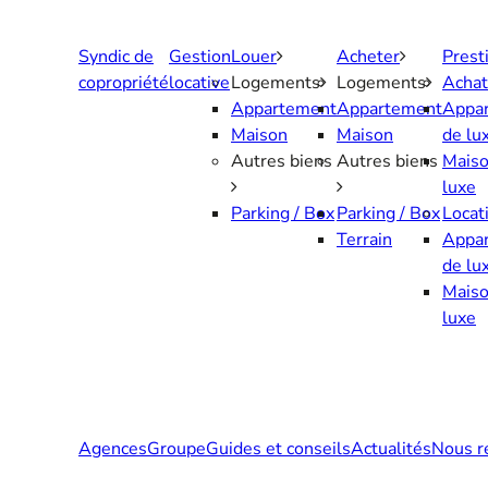
Aller
au
Syndic de
Gestion
Louer
Acheter
Prest
contenu
copropriété
locative
Logements
Logements
Achat
Appartement
Appartement
Appa
Maison
Maison
de lu
Autres biens
Autres biens
Maiso
luxe
Parking / Box
Parking / Box
Locat
Terrain
Appa
de lu
Maiso
luxe
Agences
Groupe
Guides et conseils
Actualités
Nous r
Contactez-nous