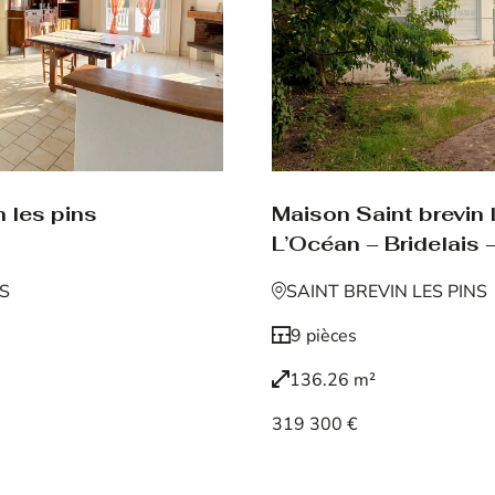
 les pins
Maison Saint brevin 
L’Océan – Bridelais –
NS
SAINT BREVIN LES PINS
9 pièces
136.26 m²
319 300 €
Voir le bien