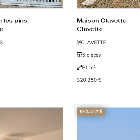
 les pins
Maison Clavette
de
Clavette
NS
CLAVETTE
5 pièces
91 m²
320 250 €
Voir le bien
EXCLUSIVITÉ