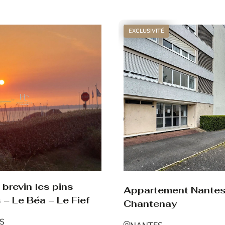
Voir le bien
EXCLUSIVITÉ
brevin les pins
Appartement Nante
 – Le Béa – Le Fief
Chantenay
NS