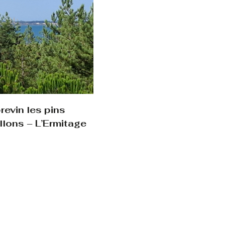
evin les pins
llons – L’Ermitage