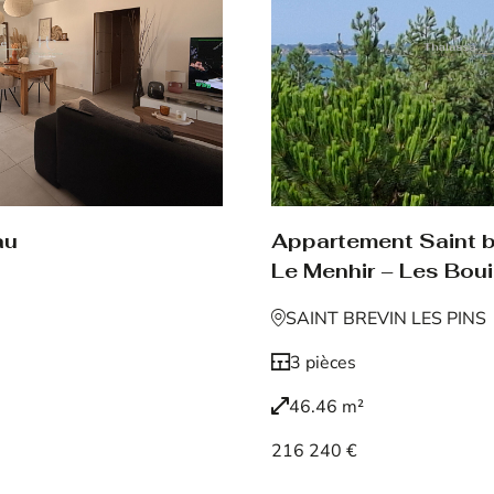
au
Appartement Saint br
Le Menhir – Les Boui
SAINT BREVIN LES PINS
3 pièces
46.46 m²
216 240 €