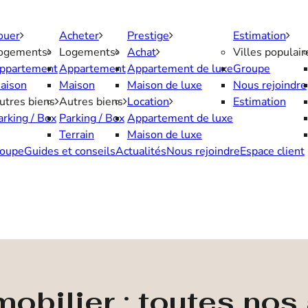
ouer
Acheter
Prestige
Estimation
ogements
Logements
Achat
Villes populair
ppartement
Appartement
Appartement de luxe
Groupe
aison
Maison
Maison de luxe
Nous rejoindre
utres biens
Autres biens
Location
Estimation
arking / Box
Parking / Box
Appartement de luxe
Terrain
Maison de luxe
oupe
Guides et conseils
Actualités
Nous rejoindre
Espace client
obilier : toutes no