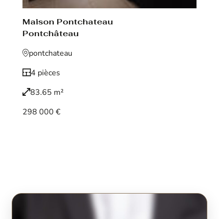
Maison Pontchateau
Pontchâteau
pontchateau
4 pièces
83.65 m²
298 000 €
Voir le bien