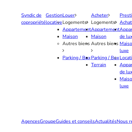
Aller
au
Syndic de
Gestion
Louer
Acheter
Prest
contenu
copropriété
locative
Logements
Logements
Achat
Appartement
Appartement
Appa
Maison
Maison
de lu
Autres biens
Autres biens
Maiso
luxe
Parking / Box
Parking / Box
Locat
Terrain
Appa
de lu
Maiso
luxe
Agences
Groupe
Guides et conseils
Actualités
Nous r
Contactez-nous