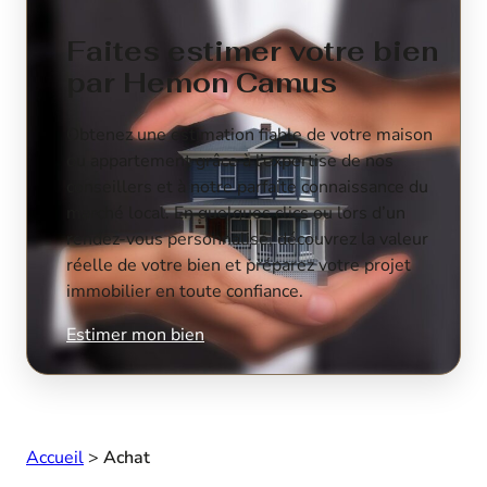
Faites estimer votre bien
par Hemon Camus
Obtenez une estimation fiable de votre maison
ou appartement grâce à l’expertise de nos
conseillers et à notre parfaite connaissance du
marché local. En quelques clics ou lors d’un
rendez-vous personnalisé, découvrez la valeur
réelle de votre bien et préparez votre projet
immobilier en toute confiance.
Estimer mon bien
Accueil
>
Achat