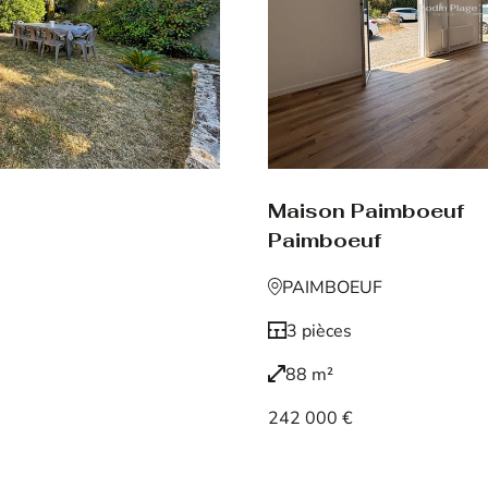
Maison Paimboeuf
Paimboeuf
PAIMBOEUF
3 pièces
88 m²
242 000 €
Voir le bien