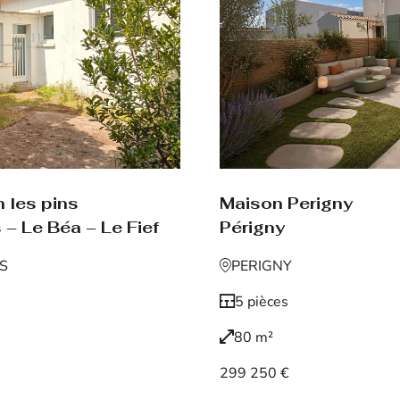
Maison Perigny
 les pins
Périgny
 – Le Béa – Le Fief
PERIGNY
NS
5 pièces
80 m²
299 250 €