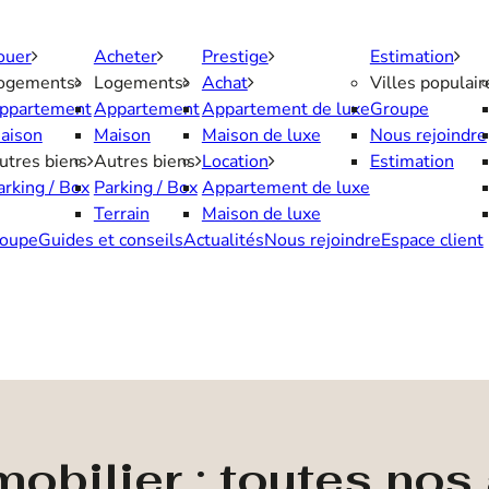
ouer
Acheter
Prestige
Estimation
ogements
Logements
Achat
Villes populair
ppartement
Appartement
Appartement de luxe
Groupe
aison
Maison
Maison de luxe
Nous rejoindre
utres biens
Autres biens
Location
Estimation
arking / Box
Parking / Box
Appartement de luxe
Terrain
Maison de luxe
oupe
Guides et conseils
Actualités
Nous rejoindre
Espace client
obilier : toutes no