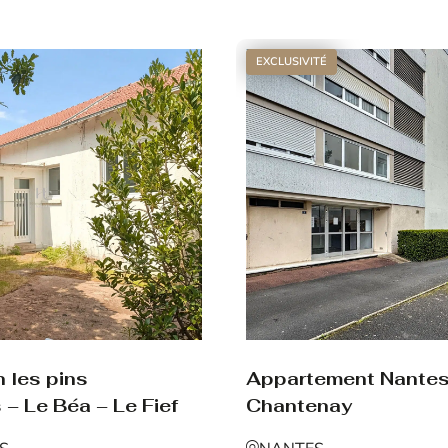
Voir le bien
EXCLUSIVITÉ
Appartement Nante
 les pins
Chantenay
 – Le Béa – Le Fief