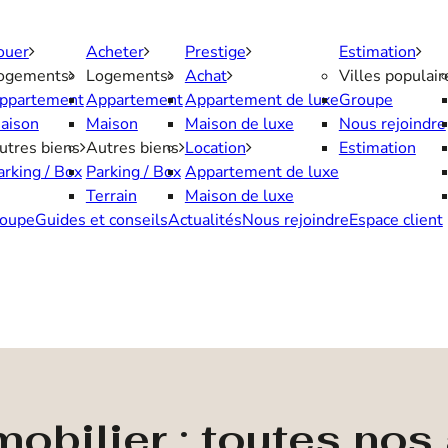
ouer
Acheter
Prestige
Estimation
ogements
Logements
Achat
Villes populair
ppartement
Appartement
Appartement de luxe
Groupe
aison
Maison
Maison de luxe
Nous rejoindre
utres biens
Autres biens
Location
Estimation
arking / Box
Parking / Box
Appartement de luxe
Terrain
Maison de luxe
oupe
Guides et conseils
Actualités
Nous rejoindre
Espace client
obilier : toutes no