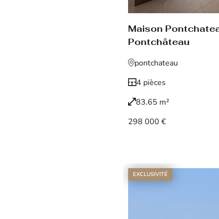
Maison Pontchate
Pontchâteau
pontchateau
4 pièces
83.65 m²
298 000 €
Voir le bien
EXCLUSIVITÉ