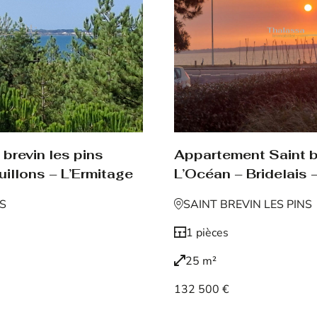
brevin les pins
Appartement Saint br
uillons – L’Ermitage
L’Océan – Bridelais –
NS
SAINT BREVIN LES PINS
1 pièces
25 m²
132 500 €