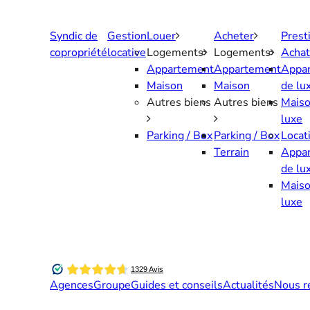
Aller
au
Syndic de
Gestion
Louer
Acheter
Prest
contenu
copropriété
locative
Logements
Logements
Achat
Appartement
Appartement
Appa
Maison
Maison
de lu
Autres biens
Autres biens
Maiso
luxe
Parking / Box
Parking / Box
Locat
Terrain
Appa
de lu
Maiso
luxe
Agences
Groupe
Guides et conseils
Actualités
Nous r
Contactez-nous