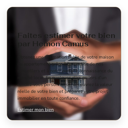
Faites estimer votre bien
par Hemon Camus
Obtenez une estimation fiable de votre maison
ou appartement grâce à l’expertise de nos
conseillers et à notre parfaite connaissance du
marché local. En quelques clics ou lors d’un
rendez-vous personnalisé, découvrez la valeur
réelle de votre bien et préparez votre projet
immobilier en toute confiance.
Estimer mon bien