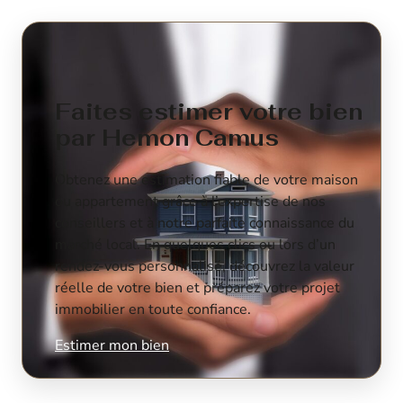
Faites estimer votre bien
par Hemon Camus
Obtenez une estimation fiable de votre maison
ou appartement grâce à l’expertise de nos
conseillers et à notre parfaite connaissance du
marché local. En quelques clics ou lors d’un
rendez-vous personnalisé, découvrez la valeur
réelle de votre bien et préparez votre projet
immobilier en toute confiance.
Estimer mon bien