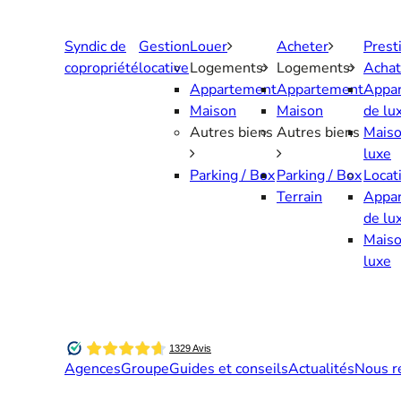
Aller
au
Syndic de
Gestion
Louer
Acheter
Prest
contenu
copropriété
locative
Logements
Logements
Achat
Appartement
Appartement
Appa
Maison
Maison
de lu
Autres biens
Autres biens
Maiso
luxe
Parking / Box
Parking / Box
Locat
Terrain
Appa
de lu
Maiso
luxe
Agences
Groupe
Guides et conseils
Actualités
Nous r
Contactez-nous