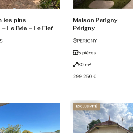
Maison Perigny
 les pins
Périgny
 – Le Béa – Le Fief
PERIGNY
NS
5 pièces
80 m²
299 250 €
Voir le bien
EXCLUSIVITÉ