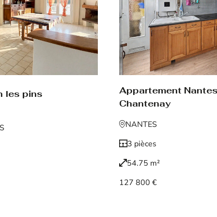
Appartement Nante
 les pins
Chantenay
NANTES
NS
3 pièces
54.75 m²
127 800 €
Voir le bien