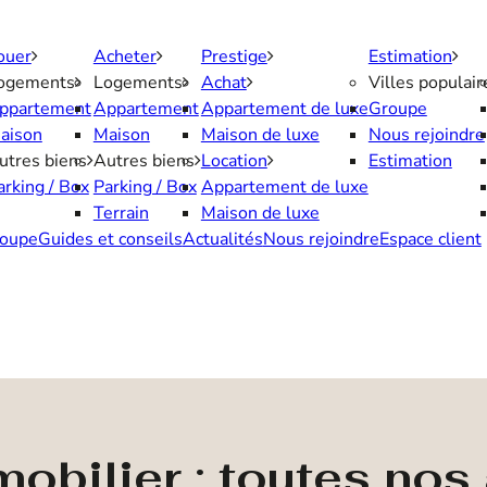
ouer
Acheter
Prestige
Estimation
ogements
Logements
Achat
Villes populair
ppartement
Appartement
Appartement de luxe
Groupe
aison
Maison
Maison de luxe
Nous rejoindre
utres biens
Autres biens
Location
Estimation
arking / Box
Parking / Box
Appartement de luxe
Terrain
Maison de luxe
oupe
Guides et conseils
Actualités
Nous rejoindre
Espace client
obilier : toutes no