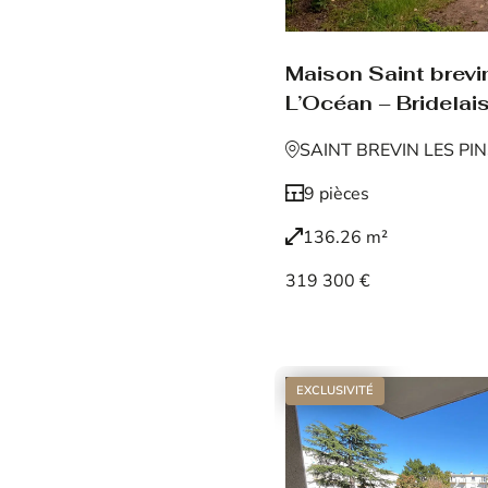
Maison Saint brevin
L’Océan – Bridelais
SAINT BREVIN LES PI
9 pièces
136.26 m²
319 300 €
Voir le bien
EXCLUSIVITÉ