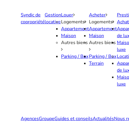
Aller
au
Syndic de
Gestion
Louer
Acheter
Prest
contenu
copropriété
locative
Logements
Logements
Achat
Appartement
Appartement
Appa
Maison
Maison
de lu
Autres biens
Autres biens
Maiso
luxe
Parking / Box
Parking / Box
Locat
Terrain
Appa
de lu
Maiso
luxe
Agences
Groupe
Guides et conseils
Actualités
Nous r
Contactez-nous