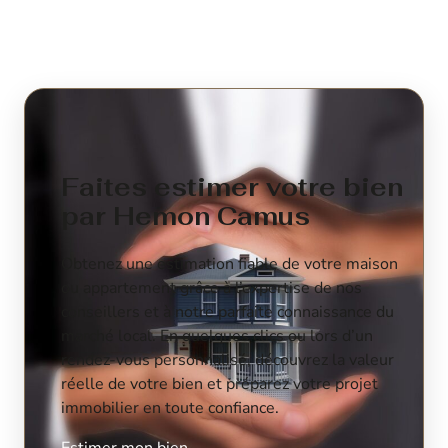
Faites estimer votre bien
par Hemon Camus
Obtenez une estimation fiable de votre maison
ou appartement grâce à l’expertise de nos
conseillers et à notre parfaite connaissance du
marché local. En quelques clics ou lors d’un
rendez-vous personnalisé, découvrez la valeur
réelle de votre bien et préparez votre projet
immobilier en toute confiance.
Estimer mon bien