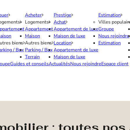
ouer
Acheter
Prestige
Estimation
ogements
Logements
Achat
Villes populair
ppartement
Appartement
Appartement de luxe
Groupe
aison
Maison
Maison de luxe
Nous rejoindre
utres biens
Autres biens
Location
Estimation
arking / Box
Parking / Box
Appartement de luxe
Terrain
Maison de luxe
oupe
Guides et conseils
Actualités
Nous rejoindre
Espace client
obilier : toutes no