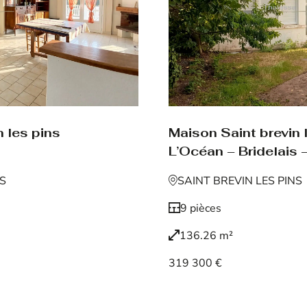
 les pins
Maison Saint brevin 
L’Océan – Bridelais –
NS
SAINT BREVIN LES PINS
9 pièces
136.26 m²
319 300 €
Voir le bien