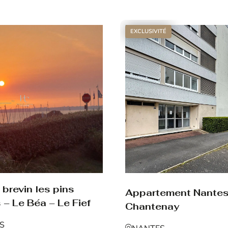
Voir le bien
EXCLUSIVITÉ
brevin les pins
Appartement Nante
 – Le Béa – Le Fief
Chantenay
NS