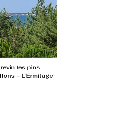
evin les pins
llons – L’Ermitage