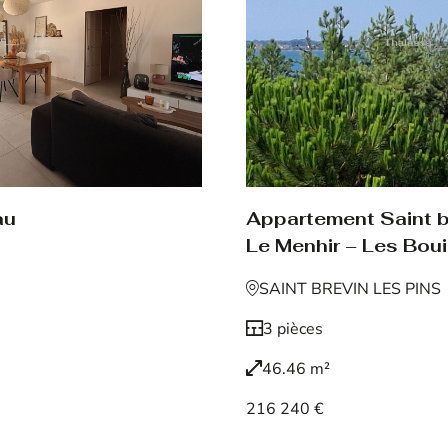
au
Appartement Saint br
Le Menhir – Les Boui
SAINT BREVIN LES PINS
3 pièces
46.46 m²
216 240 €