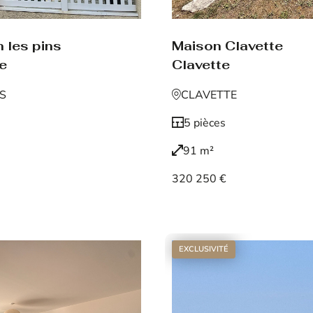
 les pins
Maison Clavette
de
Clavette
NS
CLAVETTE
5 pièces
91 m²
320 250 €
Voir le bien
EXCLUSIVITÉ