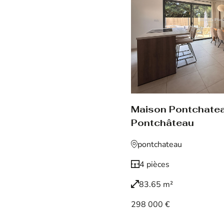
Maison Pontchate
Pontchâteau
pontchateau
4 pièces
83.65 m²
298 000 €