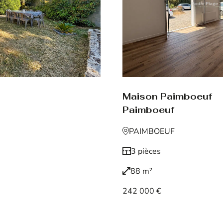
Maison Paimboeuf
Paimboeuf
PAIMBOEUF
3 pièces
88 m²
242 000 €
Voir le bien