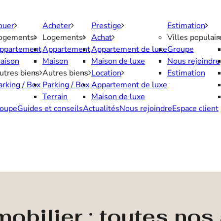
ouer
Acheter
Prestige
Estimation
ogements
Logements
Achat
Villes populair
ppartement
Appartement
Appartement de luxe
Groupe
aison
Maison
Maison de luxe
Nous rejoindre
utres biens
Autres biens
Location
Estimation
arking / Box
Parking / Box
Appartement de luxe
Terrain
Maison de luxe
oupe
Guides et conseils
Actualités
Nous rejoindre
Espace client
obilier : toutes no