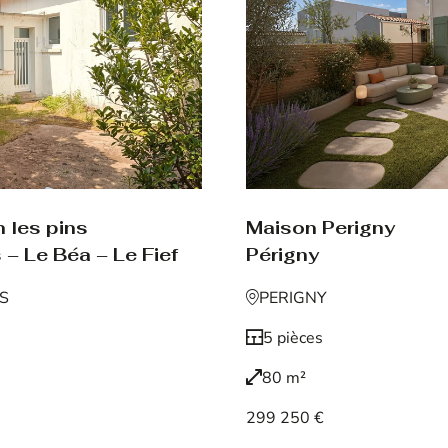
Maison Perigny
 les pins
Périgny
 – Le Béa – Le Fief
PERIGNY
NS
5 pièces
80 m²
299 250 €