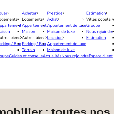
ouer
Acheter
Prestige
Estimation
ogements
Logements
Achat
Villes populair
ppartement
Appartement
Appartement de luxe
Groupe
aison
Maison
Maison de luxe
Nous rejoindre
utres biens
Autres biens
Location
Estimation
arking / Box
Parking / Box
Appartement de luxe
Terrain
Maison de luxe
oupe
Guides et conseils
Actualités
Nous rejoindre
Espace client
obilier : toutes no