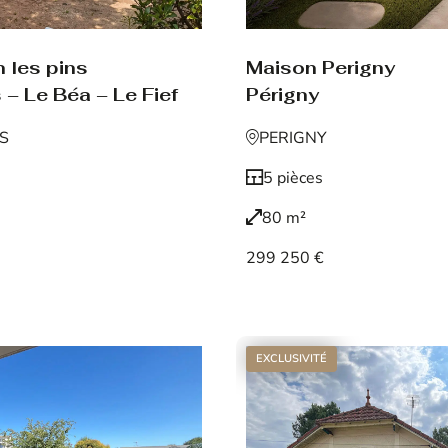
Maison Perigny
 les pins
Périgny
 – Le Béa – Le Fief
PERIGNY
NS
5 pièces
80 m²
299 250 €
Voir le bien
EXCLUSIVITÉ