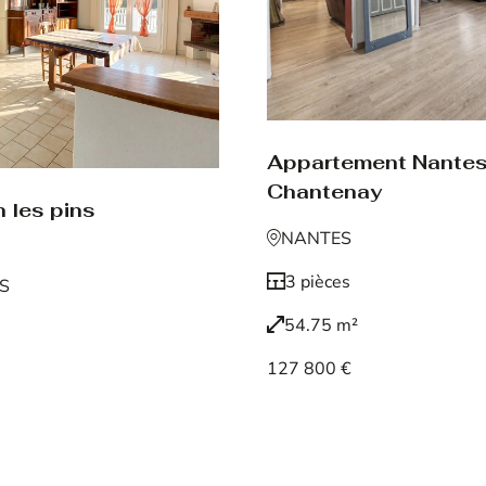
Appartement Nante
Chantenay
 les pins
NANTES
3 pièces
NS
54.75 m²
127 800 €
Voir le bien