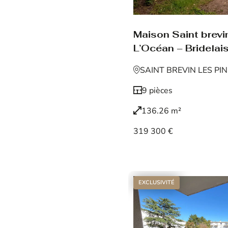
Maison Saint brevin
L’Océan – Bridelais
SAINT BREVIN LES PI
9 pièces
136.26 m²
319 300 €
Voir le bien
EXCLUSIVITÉ