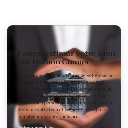
Faites estimer votre bien
par Hemon Camus
Obtenez une estimation fiable de votre maison
ou appartement grâce à l’expertise de nos
conseillers et à notre parfaite connaissance du
marché local. En quelques clics ou lors d’un
rendez-vous personnalisé, découvrez la valeur
réelle de votre bien et préparez votre projet
immobilier en toute confiance.
Estimer mon bien