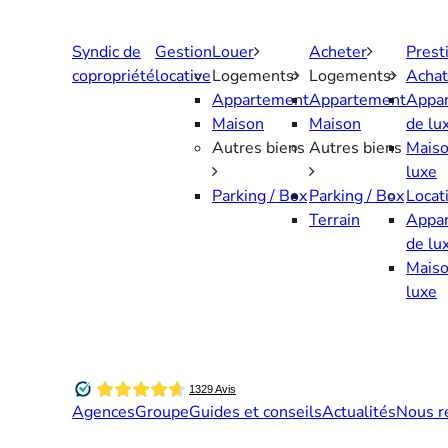
Aller
au
Syndic de
Gestion
Louer
Acheter
Prest
contenu
copropriété
locative
Logements
Logements
Achat
Appartement
Appartement
Appa
Maison
Maison
de lu
Autres biens
Autres biens
Maiso
luxe
Parking / Box
Parking / Box
Locat
Terrain
Appa
de lu
Maiso
luxe
Agences
Groupe
Guides et conseils
Actualités
Nous r
Contactez-nous