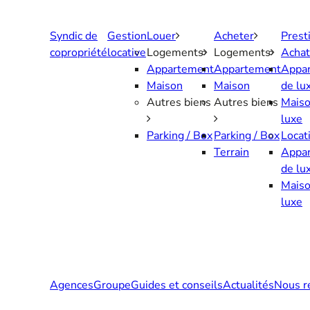
Aller
au
Syndic de
Gestion
Louer
Acheter
Prest
contenu
copropriété
locative
Logements
Logements
Achat
Appartement
Appartement
Appa
Maison
Maison
de lu
Autres biens
Autres biens
Maiso
luxe
Parking / Box
Parking / Box
Locat
Terrain
Appa
de lu
Maiso
luxe
Agences
Groupe
Guides et conseils
Actualités
Nous r
Contactez-nous