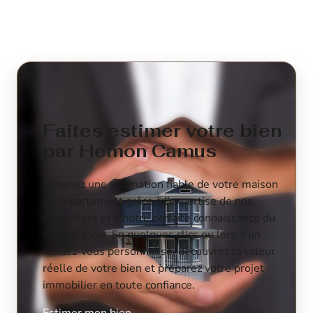
Faites estimer votre bien
par Hemon Camus
Obtenez une estimation fiable de votre maison
ou appartement grâce à l’expertise de nos
conseillers et à notre parfaite connaissance du
marché local. En quelques clics ou lors d’un
rendez-vous personnalisé, découvrez la valeur
réelle de votre bien et préparez votre projet
immobilier en toute confiance.
Estimer mon bien