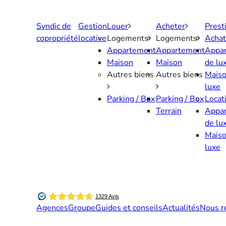
Aller
au
Syndic de
Gestion
Louer
Acheter
Prest
contenu
copropriété
locative
Logements
Logements
Achat
Appartement
Appartement
Appa
Maison
Maison
de lu
Autres biens
Autres biens
Maiso
luxe
Parking / Box
Parking / Box
Locat
Terrain
Appa
de lu
Maiso
luxe
Agences
Groupe
Guides et conseils
Actualités
Nous r
Contactez-nous