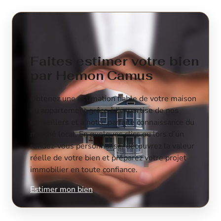
Faites estimer votre bien
par Hemon Camus
Obtenez une estimation fiable de votre maison
ou appartement grâce à l’expertise de nos
conseillers et à notre parfaite connaissance du
marché local. En quelques clics ou lors d’un
rendez-vous personnalisé, découvrez la valeur
réelle de votre bien et préparez votre projet
immobilier en toute confiance.
Estimer mon bien