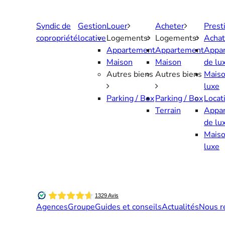
Aller
au
Syndic de
Gestion
Louer
Acheter
Prest
contenu
copropriété
locative
Logements
Logements
Achat
Appartement
Appartement
Appa
Maison
Maison
de lu
Autres biens
Autres biens
Maiso
luxe
Parking / Box
Parking / Box
Locat
Terrain
Appa
de lu
Maiso
luxe
Agences
Groupe
Guides et conseils
Actualités
Nous r
Contactez-nous