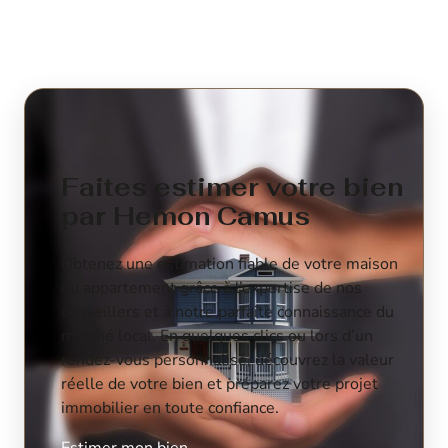
Faites estimer votre bien
par Hemon Camus
Obtenez une estimation fiable de votre maison
ou appartement grâce à l’expertise de nos
conseillers et à notre parfaite connaissance du
marché local. En quelques clics ou lors d’un
rendez-vous personnalisé, découvrez la valeur
réelle de votre bien et préparez votre projet
immobilier en toute confiance.
Estimer mon bien