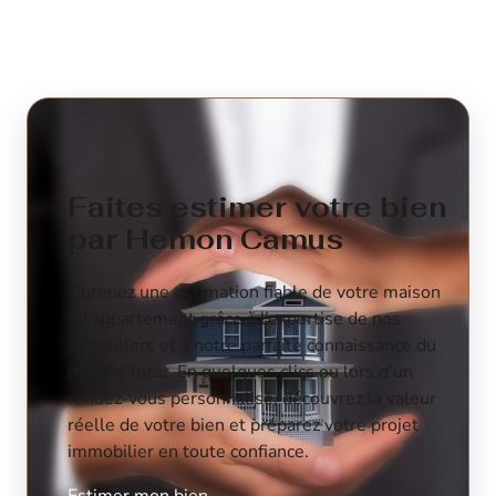
Faites estimer votre bien
par Hemon Camus
Obtenez une estimation fiable de votre maison
ou appartement grâce à l’expertise de nos
conseillers et à notre parfaite connaissance du
marché local. En quelques clics ou lors d’un
rendez-vous personnalisé, découvrez la valeur
réelle de votre bien et préparez votre projet
immobilier en toute confiance.
Estimer mon bien