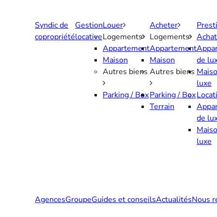
Aller
au
Syndic de
Gestion
Louer
Acheter
Prest
contenu
copropriété
locative
Logements
Logements
Achat
Appartement
Appartement
Appa
Maison
Maison
de lu
Autres biens
Autres biens
Maiso
luxe
Parking / Box
Parking / Box
Locat
Terrain
Appa
de lu
Maiso
luxe
Agences
Groupe
Guides et conseils
Actualités
Nous r
Contactez-nous