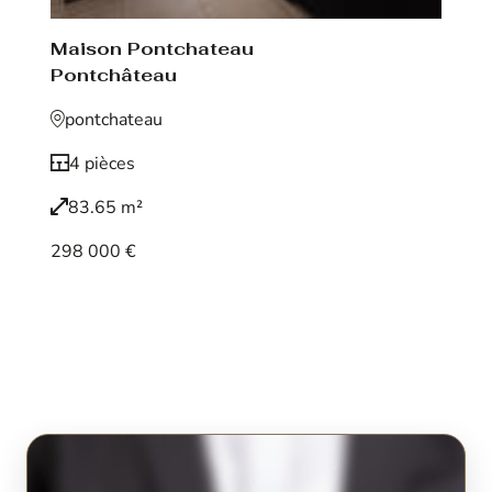
Maison Pontchateau
Pontchâteau
pontchateau
4 pièces
83.65 m²
298 000 €
Voir le bien