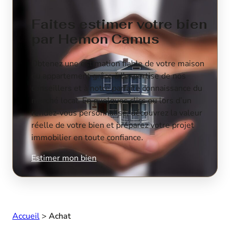
Faites estimer votre bien
par Hemon Camus
Obtenez une estimation fiable de votre maison
ou appartement grâce à l’expertise de nos
conseillers et à notre parfaite connaissance du
marché local. En quelques clics ou lors d’un
rendez-vous personnalisé, découvrez la valeur
réelle de votre bien et préparez votre projet
immobilier en toute confiance.
Estimer mon bien
Accueil
>
Achat