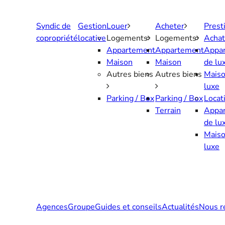
Aller
au
Syndic de
Gestion
Louer
Acheter
Prest
contenu
copropriété
locative
Logements
Logements
Achat
Appartement
Appartement
Appa
Maison
Maison
de lu
Autres biens
Autres biens
Maiso
luxe
Parking / Box
Parking / Box
Locat
Terrain
Appa
de lu
Maiso
luxe
Agences
Groupe
Guides et conseils
Actualités
Nous r
Contactez-nous