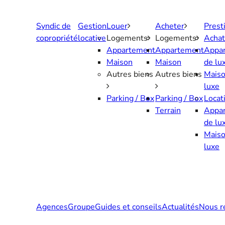
Aller
au
Syndic de
Gestion
Louer
Acheter
Prest
contenu
copropriété
locative
Logements
Logements
Achat
Appartement
Appartement
Appa
Maison
Maison
de lu
Autres biens
Autres biens
Maiso
luxe
Parking / Box
Parking / Box
Locat
Terrain
Appa
de lu
Maiso
luxe
Agences
Groupe
Guides et conseils
Actualités
Nous r
Contactez-nous