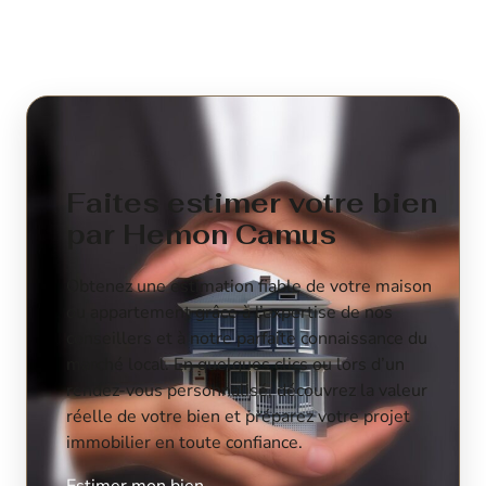
Faites estimer votre bien
par Hemon Camus
Obtenez une estimation fiable de votre maison
ou appartement grâce à l’expertise de nos
conseillers et à notre parfaite connaissance du
marché local. En quelques clics ou lors d’un
rendez-vous personnalisé, découvrez la valeur
réelle de votre bien et préparez votre projet
immobilier en toute confiance.
Estimer mon bien