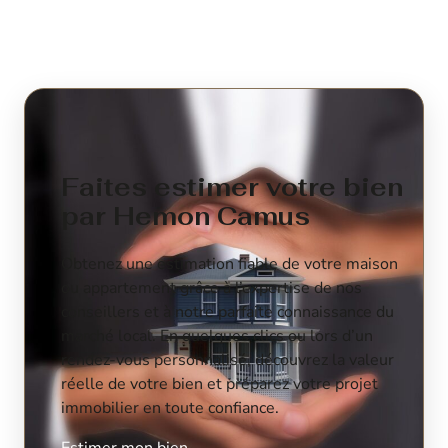
Faites estimer votre bien
par Hemon Camus
Obtenez une estimation fiable de votre maison
ou appartement grâce à l’expertise de nos
conseillers et à notre parfaite connaissance du
marché local. En quelques clics ou lors d’un
rendez-vous personnalisé, découvrez la valeur
réelle de votre bien et préparez votre projet
immobilier en toute confiance.
Estimer mon bien