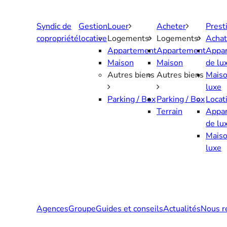
Aller
au
Syndic de
Gestion
Louer
Acheter
Prest
contenu
copropriété
locative
Logements
Logements
Achat
Appartement
Appartement
Appa
Maison
Maison
de lu
Autres biens
Autres biens
Maiso
luxe
Parking / Box
Parking / Box
Locat
Terrain
Appa
de lu
Maiso
luxe
Agences
Groupe
Guides et conseils
Actualités
Nous r
Contactez-nous