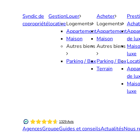
Aller
au
Syndic de
Gestion
Louer
Acheter
Prest
contenu
copropriété
locative
Logements
Logements
Achat
Appartement
Appartement
Appa
Maison
Maison
de lu
Autres biens
Autres biens
Maiso
luxe
Parking / Box
Parking / Box
Locat
Terrain
Appa
de lu
Maiso
luxe
Agences
Groupe
Guides et conseils
Actualités
Nous r
Contactez-nous