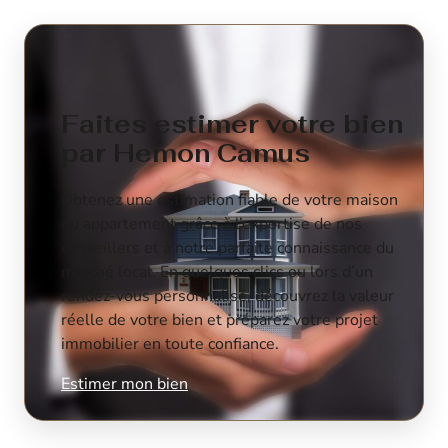
Faites estimer votre bien
par Hemon Camus
Obtenez une estimation fiable de votre maison
ou appartement grâce à l’expertise de nos
conseillers et à notre parfaite connaissance du
marché local. En quelques clics ou lors d’un
rendez-vous personnalisé, découvrez la valeur
réelle de votre bien et préparez votre projet
immobilier en toute confiance.
Estimer mon bien