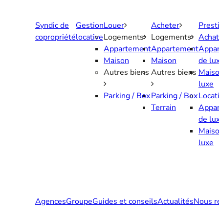
Aller
au
Syndic de
Gestion
Louer
Acheter
Prest
contenu
copropriété
locative
Logements
Logements
Achat
Appartement
Appartement
Appa
Maison
Maison
de lu
Autres biens
Autres biens
Maiso
luxe
Parking / Box
Parking / Box
Locat
Terrain
Appa
de lu
Maiso
luxe
Agences
Groupe
Guides et conseils
Actualités
Nous r
Contactez-nous