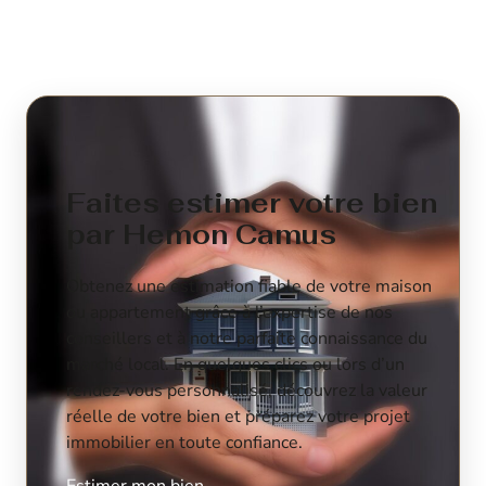
Faites estimer votre bien
par Hemon Camus
Obtenez une estimation fiable de votre maison
ou appartement grâce à l’expertise de nos
conseillers et à notre parfaite connaissance du
marché local. En quelques clics ou lors d’un
rendez-vous personnalisé, découvrez la valeur
réelle de votre bien et préparez votre projet
immobilier en toute confiance.
Estimer mon bien