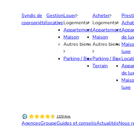
Aller
au
Syndic de
Gestion
Louer
Acheter
Prest
contenu
copropriété
locative
Logements
Logements
Achat
Appartement
Appartement
Appa
Maison
Maison
de lu
Autres biens
Autres biens
Maiso
luxe
Parking / Box
Parking / Box
Locat
Terrain
Appa
de lu
Maiso
luxe
Agences
Groupe
Guides et conseils
Actualités
Nous r
Contactez-nous