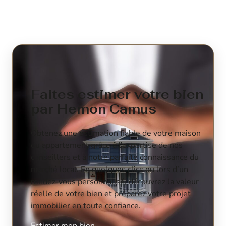
Faites estimer votre bien
par Hemon Camus
Obtenez une estimation fiable de votre maison
ou appartement grâce à l’expertise de nos
conseillers et à notre parfaite connaissance du
marché local. En quelques clics ou lors d’un
rendez-vous personnalisé, découvrez la valeur
réelle de votre bien et préparez votre projet
immobilier en toute confiance.
Estimer mon bien