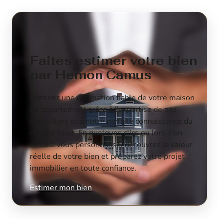
Faites estimer votre bien
par Hemon Camus
Obtenez une estimation fiable de votre maison
ou appartement grâce à l’expertise de nos
conseillers et à notre parfaite connaissance du
marché local. En quelques clics ou lors d’un
rendez-vous personnalisé, découvrez la valeur
réelle de votre bien et préparez votre projet
immobilier en toute confiance.
Estimer mon bien