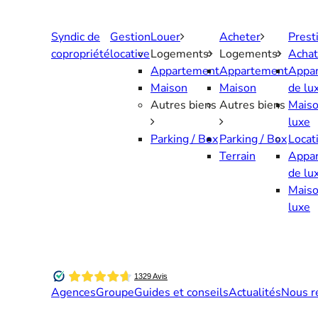
Aller
au
Syndic de
Gestion
Louer
Acheter
Prest
contenu
copropriété
locative
Logements
Logements
Achat
Appartement
Appartement
Appa
Maison
Maison
de lu
Autres biens
Autres biens
Maiso
luxe
Parking / Box
Parking / Box
Locat
Terrain
Appa
de lu
Maiso
luxe
Agences
Groupe
Guides et conseils
Actualités
Nous r
Contactez-nous