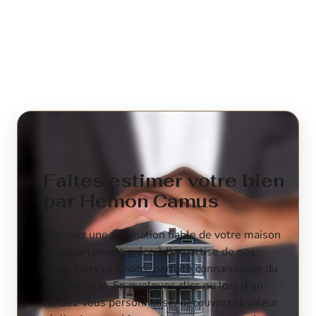
Voir le bien
Faites estimer votre bien
par Hemon Camus
Obtenez une estimation fiable de votre maison
ou appartement grâce à l’expertise de nos
conseillers et à notre parfaite connaissance du
marché local. En quelques clics ou lors d’un
rendez-vous personnalisé, découvrez la valeur