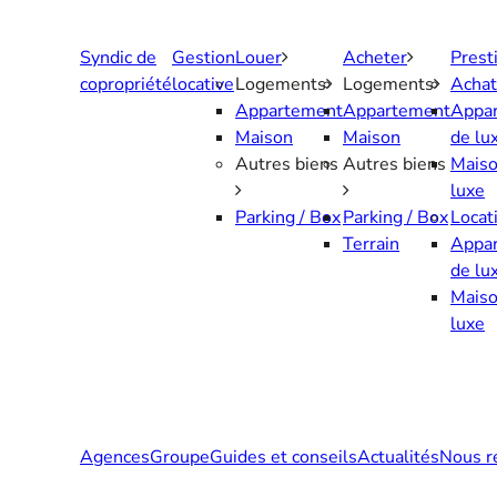
Aller
au
Syndic de
Gestion
Louer
Acheter
Prest
contenu
copropriété
locative
Logements
Logements
Achat
Appartement
Appartement
Appa
Maison
Maison
de lu
Autres biens
Autres biens
Maiso
luxe
Parking / Box
Parking / Box
Locat
Terrain
Appa
de lu
Maiso
luxe
Agences
Groupe
Guides et conseils
Actualités
Nous r
Contactez-nous