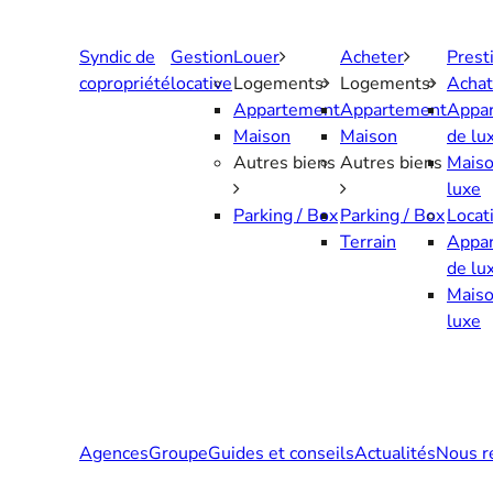
Aller
au
Syndic de
Gestion
Louer
Acheter
Prest
contenu
copropriété
locative
Logements
Logements
Achat
Appartement
Appartement
Appa
Maison
Maison
de lu
Autres biens
Autres biens
Maiso
luxe
Parking / Box
Parking / Box
Locat
Terrain
Appa
de lu
Maiso
luxe
Agences
Groupe
Guides et conseils
Actualités
Nous r
Contactez-nous