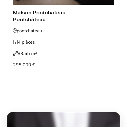
Maison Pontchateau
Pontchâteau
pontchateau
4 pièces
83.65 m²
298 000 €
Voir le bien